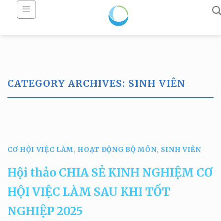
Skip
to
content
CATEGORY ARCHIVES:
SINH VIÊN
HOẠT ĐỘNG BỘ MÔN HỢP TÁC ĐÀO TẠO THỰC TẬP THỰC TẾ
TIN TỨC TUYỂN SINH ĐẠI HỌC TUYỂN SINH SAU ĐẠI HỌC
Mô tả chương trình
đào tạo ngành Hải
CƠ HỘI VIỆC LÀM
,
HOẠT ĐỘNG BỘ MÔN
,
SINH VIÊN
dương học
Hội thảo CHIA SẺ KINH NGHIỆM CƠ
17/06/2025
HỘI VIỆC LÀM SAU KHI TỐT
Chương trình đào tạo ngành Hải dương
NGHIỆP 2025
học nhằm đào tạo những cử nhân,