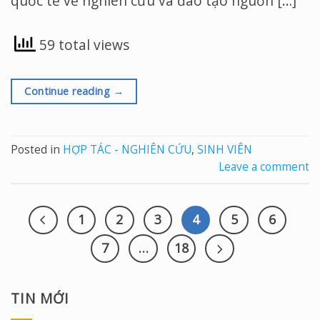
quốc tế về nghiên cứu và đào tạo nguồn […]
59 total views
Continue reading
→
Posted in
HỢP TÁC - NGHIÊN CỨU
,
SINH VIÊN
Leave a comment
1
2
3
4
5
6
7
…
18
TIN MỚI