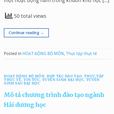
một hoạt động nằm trong khuôn khổ học […]
50 total views
Continue reading
→
Posted in
HOẠT ĐỘNG BỘ MÔN
,
Thực tập thực tế
HOẠT ĐỘNG BỘ MÔN
,
HỢP TÁC ĐÀO TẠO
,
THỰC TẬP
THỰC TẾ
,
TIN TỨC
,
TUYỂN SINH ĐẠI HỌC
,
TUYỂN
SINH SAU ĐẠI HỌC
Mô tả chương trình đào tạo ngành
Hải dương học