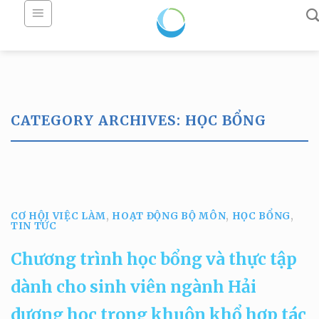
Skip
to
content
CATEGORY ARCHIVES:
HỌC BỔNG
HOẠT ĐỘNG BỘ MÔN HỢP TÁC ĐÀO TẠO THỰC TẬP THỰC TẾ
TIN TỨC TUYỂN SINH ĐẠI HỌC TUYỂN SINH SAU ĐẠI HỌC
Mô tả chương trình
đào tạo ngành Hải
CƠ HỘI VIỆC LÀM
,
HOẠT ĐỘNG BỘ MÔN
,
HỌC BỔNG
,
TIN TỨC
dương học
Chương trình học bổng và thực tập
17/06/2025
dành cho sinh viên ngành Hải
Chương trình đào tạo ngành Hải dương
học nhằm đào tạo những cử nhân,
dương học trong khuôn khổ hợp tác