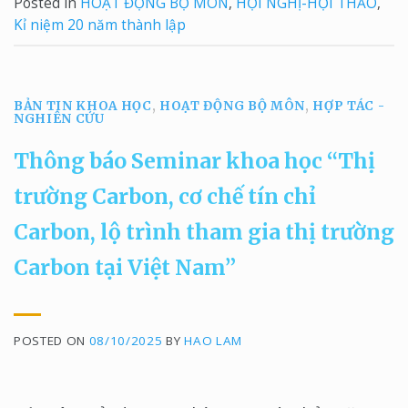
Posted in
HOẠT ĐỘNG BỘ MÔN
,
HỘI NGHỊ-HỘI THẢO
,
Kỉ niệm 20 năm thành lập
BẢN TIN KHOA HỌC
,
HOẠT ĐỘNG BỘ MÔN
,
HỢP TÁC -
NGHIÊN CỨU
Thông báo Seminar khoa học “Thị
trường Carbon, cơ chế tín chỉ
Carbon, lộ trình tham gia thị trường
Carbon tại Việt Nam”
POSTED ON
08/10/2025
BY
HAO LAM