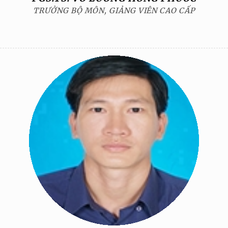
TRƯỞNG BỘ MÔN, GIẢNG VIÊN CAO CẤP