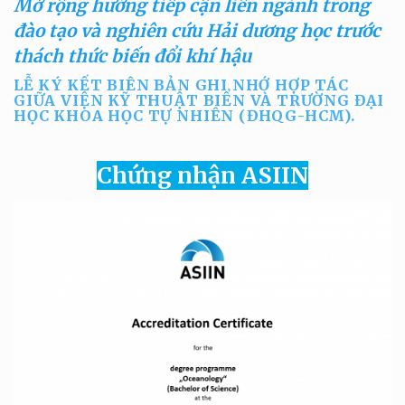
Mở rộng hướng tiếp cận liên ngành trong
đào tạo và nghiên cứu Hải dương học trước
thách thức biến đổi khí hậu
LỄ KÝ KẾT BIÊN BẢN GHI NHỚ HỢP TÁC
GIỮA VIỆN KỸ THUẬT BIỂN VÀ TRƯỜNG ĐẠI
HỌC KHOA HỌC TỰ NHIÊN (ĐHQG-HCM).
Chứng nhận ASIIN