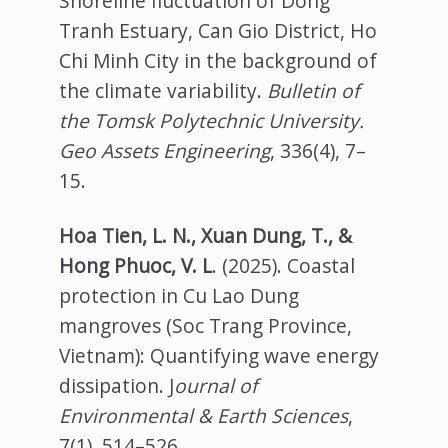
Shoreline fluctuation of Dong
Tranh Estuary, Can Gio District, Ho
Chi Minh City in the background of
the climate variability.
Bulletin of
the Tomsk Polytechnic University.
Geo Assets Engineering
, 336(4), 7–
15.
Hoa Tien, L. N., Xuan Dung, T., &
Hong Phuoc, V. L
. (2025). Coastal
protection in Cu Lao Dung
mangroves (Soc Trang Province,
Vietnam): Quantifying wave energy
dissipation. J
ournal of
Environmental & Earth Sciences
,
7(1), 514–526.