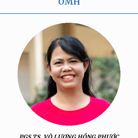
OMH
PGS.TS. VÕ LƯƠNG HỒNG PHƯỚC