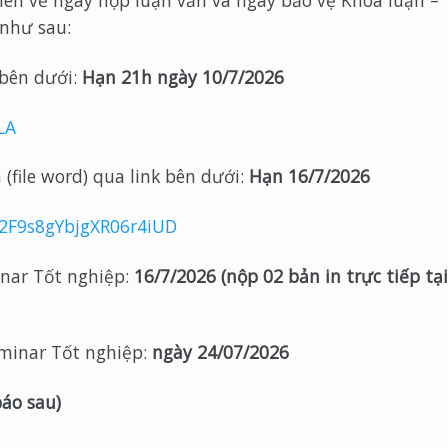
viên về ngày nộp luận văn và ngày bảo vệ Khóa luận –
như sau:
 bên dưới:
Hạn 21h ngày 10/7/2026
LA
(file word) qua link bên dưới:
Hạn 16/7/2026
t2F9s8gYbjgXR06r4iUD
nar Tốt nghiệp:
16/7/2026 (nộp 02 bản in trực tiếp tại
eminar Tốt nghiệp:
ngày 24/07/2026
báo sau)