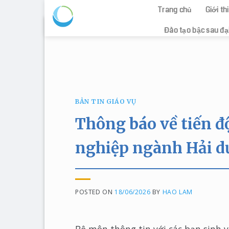
Trang chủ
Giới t
Skip
Đào tạo bậc sau đạ
to
content
BẢN TIN GIÁO VỤ
Thông báo về tiến độ
nghiệp ngành Hải d
POSTED ON
18/06/2026
BY
HAO LAM