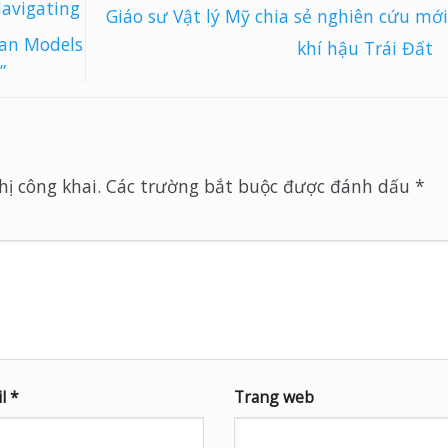
avigating
Giáo sư Vật lý Mỹ chia sẻ nghiên cứu mới
ean Models
khí hậu Trái Đất
”
ị công khai.
Các trường bắt buộc được đánh dấu
*
il
*
Trang web