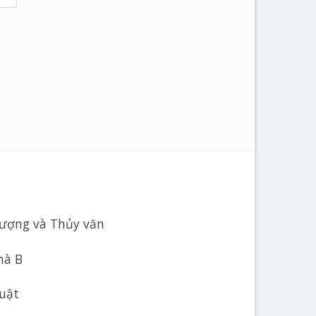
tượng và Thủy văn
hà B
huật