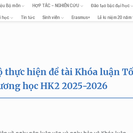
hiệu Bộ môn
HỢP TÁC – NGHIÊN CỨU
Đào tạo bậc đại học
i học
Tin tức
Sinh viên
Erasmus+
Lễ kỉ niệm 20 năm
 thực hiện đề tài Khóa luận T
ương học HK2 2025-2026