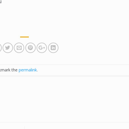
u
kmark the
permalink
.