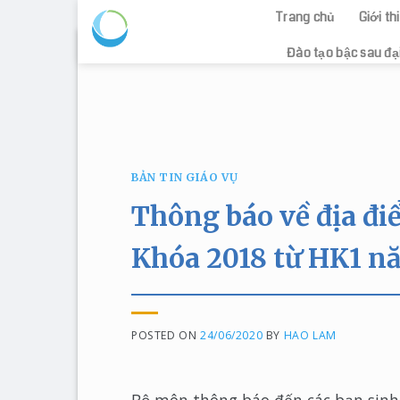
Trang chủ
Giới t
Skip
Đào tạo bậc sau đạ
to
content
BẢN TIN GIÁO VỤ
Thông báo về địa đ
Khóa 2018 từ HK1 n
POSTED ON
24/06/2020
BY
HAO LAM