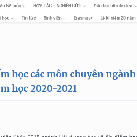
hiệu Bộ môn
HỢP TÁC – NGHIÊN CỨU
Đào tạo bậc đại học
i học
Tin tức
Sinh viên
Erasmus+
Lễ kỉ niệm 20 năm
iểm học các môn chuyên ngành
ăm học 2020-2021