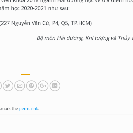
 viên Khóa 2018 ngành Hải dương học về địa điểm họ
năm học 2020-2021 như sau:
(227 Nguyễn Văn Cừ, P4, Q5, TP.HCM)
Bộ môn Hải dương, Khí tượng và Thủy 
kmark the
permalink
.