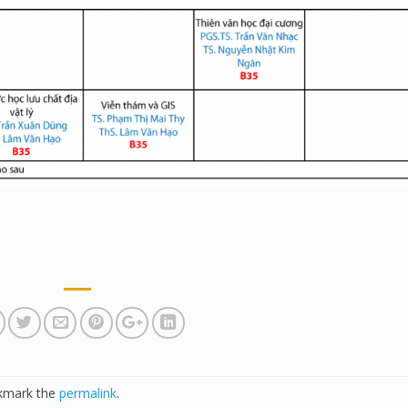
kmark the
permalink
.