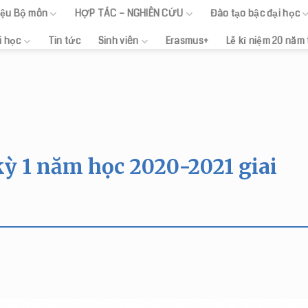
hiệu Bộ môn
HỢP TÁC – NGHIÊN CỨU
Đào tạo bậc đại học
i học
Tin tức
Sinh viên
Erasmus+
Lễ kỉ niệm 20 năm
kỳ 1 năm học 2020-2021 giai