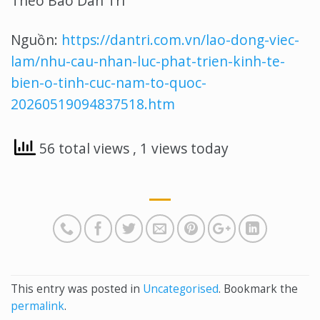
Theo Báo Dân Trí
Nguồn:
https://dantri.com.vn/lao-dong-viec-
lam/nhu-cau-nhan-luc-phat-trien-kinh-te-
bien-o-tinh-cuc-nam-to-quoc-
20260519094837518.htm
56 total views
, 1 views today
This entry was posted in
Uncategorised
. Bookmark the
permalink
.