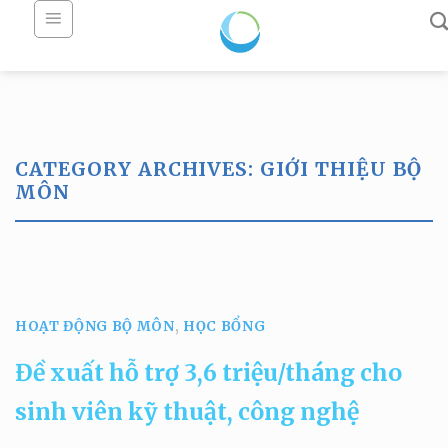
Skip
to
content
CATEGORY ARCHIVES:
GIỚI THIỆU BỘ
MÔN
HOẠT ĐỘNG BỘ MÔN HỢP TÁC ĐÀO TẠO THỰC TẬP THỰC TẾ
TIN TỨC TUYỂN SINH ĐẠI HỌC TUYỂN SINH SAU ĐẠI HỌC
Mô tả chương trình
đào tạo ngành Hải
HOẠT ĐỘNG BỘ MÔN
,
HỌC BỔNG
dương học
Đề xuất hỗ trợ 3,6 triệu/tháng cho
17/06/2025
sinh viên kỹ thuật, công nghệ
Chương trình đào tạo ngành Hải dương