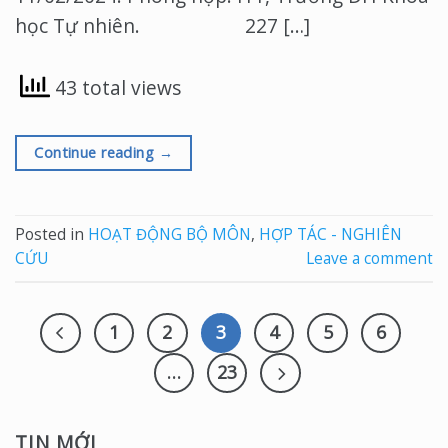
học Tự nhiên. 227 […]
43 total views
Continue reading
→
Posted in
HOẠT ĐỘNG BỘ MÔN
,
HỢP TÁC - NGHIÊN
CỨU
Leave a comment
1
2
3
4
5
6
…
23
TIN MỚI