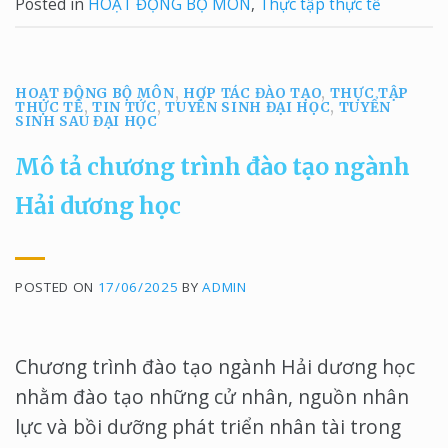
Posted in
HOẠT ĐỘNG BỘ MÔN
,
Thực tập thực tế
HOẠT ĐỘNG BỘ MÔN
,
HỢP TÁC ĐÀO TẠO
,
THỰC TẬP
THỰC TẾ
,
TIN TỨC
,
TUYỂN SINH ĐẠI HỌC
,
TUYỂN
SINH SAU ĐẠI HỌC
Mô tả chương trình đào tạo ngành
Hải dương học
POSTED ON
17/06/2025
BY
ADMIN
Chương trình đào tạo ngành Hải dương học
nhằm đào tạo những cử nhân, nguồn nhân
lực và bồi dưỡng phát triển nhân tài trong