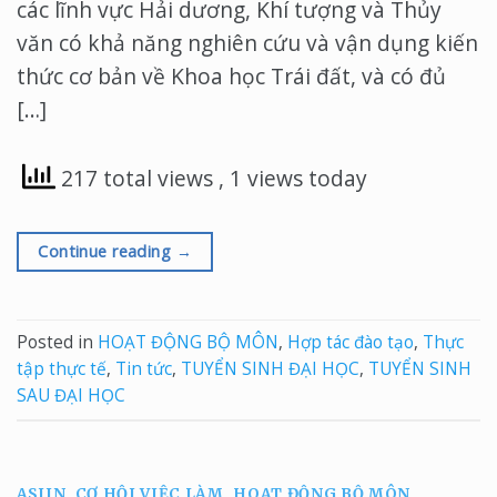
các lĩnh vực Hải dương, Khí tượng và Thủy
văn có khả năng nghiên cứu và vận dụng kiến
thức cơ bản về Khoa học Trái đất, và có đủ
[…]
217 total views
, 1 views today
Continue reading
→
Posted in
HOẠT ĐỘNG BỘ MÔN
,
Hợp tác đào tạo
,
Thực
tập thực tế
,
Tin tức
,
TUYỂN SINH ĐẠI HỌC
,
TUYỂN SINH
SAU ĐẠI HỌC
ASIIN
,
CƠ HỘI VIỆC LÀM
,
HOẠT ĐỘNG BỘ MÔN