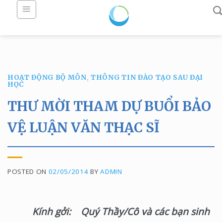
Skip
to
content
HOẠT ĐỘNG BỘ MÔN
,
THÔNG TIN ĐÀO TẠO SAU ĐẠI
HỌC
THƯ MỜI THAM DỰ BUỔI BẢO
VỆ LUẬN VĂN THẠC SĨ
POSTED ON
02/05/2014
BY
ADMIN
Kính gởi:
Quý Thầy/Cô và các bạn sinh