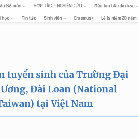
hiệu Bộ môn
HỢP TÁC – NGHIÊN CỨU
Đào tạo bậc đại học
i học
Tin tức
Sinh viên
Erasmus+
Lễ kỉ niệm 20 năm
n tuyển sinh của Trường Đại
Ương, Đài Loan (National
 Taiwan) tại Việt Nam