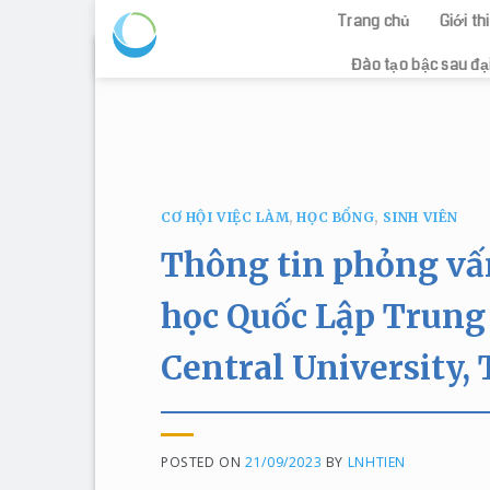
Trang chủ
Giới t
Skip
Đào tạo bậc sau đạ
to
content
CƠ HỘI VIỆC LÀM
,
HỌC BỔNG
,
SINH VIÊN
Thông tin phỏng vấ
học Quốc Lập Trung 
Central University,
POSTED ON
21/09/2023
BY
LNHTIEN