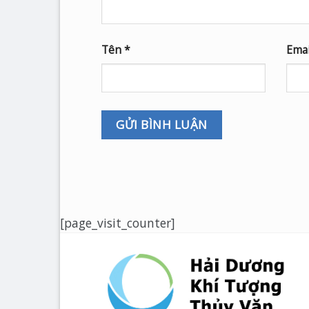
Tên
*
Ema
[page_visit_counter]