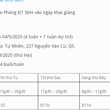
ile đính kèm
tại Phòng ĐT SĐH vào ngày khai giảng.
 04/5/2025 (4 tuần + 1 tuần dự trữ)
ọc Tự Nhiên, 227 Nguyễn Văn Cừ, Q5.
3/2025 (thứ Hai)
 4 buổi/tuần
Tối thứ Tư
Tối thứ Sáu
Sáng thứ Bảy
17g45 – 20g45
17g45 – 20g45
8g00 – 11g00
I.92
B11b
B11b