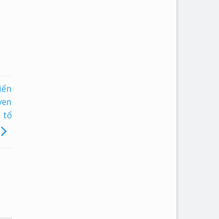
iển
ven
 tổ