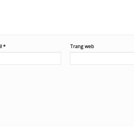
il
*
Trang web