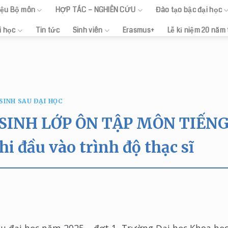
hiệu Bộ môn
HỢP TÁC – NGHIÊN CỨU
Đào tạo bậc đại học
i học
Tin tức
Sinh viên
Erasmus+
Lễ kỉ niệm 20 năm
SINH SAU ĐẠI HỌC
SINH LỚP ÔN TẬP MÔN TIẾN
i đầu vào trình độ thạc sĩ