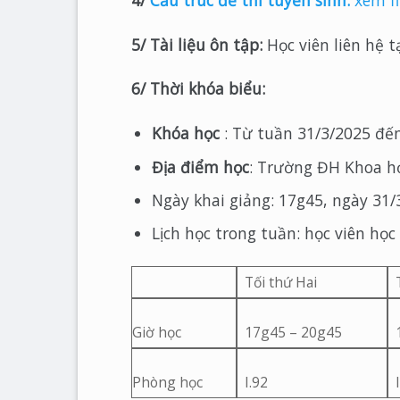
4/
Cấu trúc đề thi tuyển sinh:
xem f
5/ Tài liệu ôn tập:
Học viên liên hệ 
6/ Thời khóa biểu:
Khóa học
: Từ tuần 31/3/2025 đến
Địa điểm học
: Trường ĐH Khoa h
Ngày khai giảng: 17g45, ngày 31/
Lịch học trong tuần: học viên học
Tối thứ Hai
Giờ học
17g45 – 20g45
Phòng học
I.92