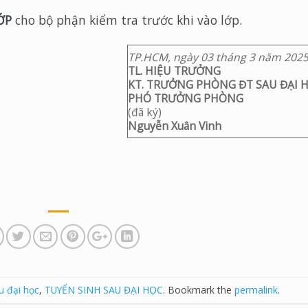
ỚP
cho bộ phận kiểm tra trước khi vào lớp.
TP.HCM, ngày
03
tháng
3
năm 202
TL. HIỆU TRƯỞNG
KT. TRƯỞNG PHÒNG ĐT SAU ĐẠI 
PHÓ TRƯỞNG PHÒNG
(đã ký)
Nguyễn Xuân Vinh
u đại học
,
TUYỂN SINH SAU ĐẠI HỌC
. Bookmark the
permalink
.