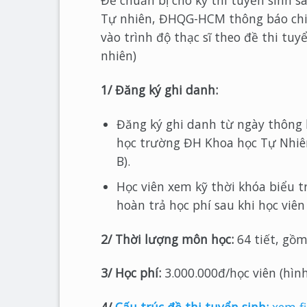
Để chuẩn bị cho kỳ thi tuyển sinh 
Tự nhiên, ĐHQG-HCM thông báo chiê
vào trình độ thạc sĩ theo đề thi t
nhiên)
1/ Đăng ký ghi danh:
Đăng ký ghi danh từ ngày thông
học trường ĐH Khoa học Tự Nhiê
B).
Học viên xem kỹ thời khóa biểu t
hoàn trả học phí sau khi học viên
2/ Thời lượng môn học:
64 tiết, gồm
3/ Học phí:
3.000.000đ/học viên (hìn