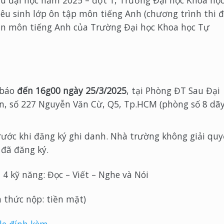
sau đại học năm 2025 – đợt 1, Trường Đại học Khoa họ
u sinh lớp ôn tập môn tiếng Anh (chương trình thi 
uyển môn tiếng Anh của Trường Đại học Khoa học Tự
 báo
đến 16g00 ngày
25
/3/2025
, tại Phòng ĐT Sau Đại
n, số 227 Nguyễn Văn Cừ, Q5, Tp.HCM (phòng số 8 dã
rước khi đăng ký ghi danh. Nhà trường không giải quy
 đã đăng ký.
 4 kỹ năng: Đọc – Viết – Nghe và Nói
h thức nộp: tiền mặt)